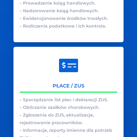
– Prowadzenie ksiąg handlowych.
– Nadzorowanie ksiąg handlowych.
– Ewidencjonowanie środków trwałych.
– Rozliczenia podatkowe i ich kontrola.
PŁACE / ZUS
– Sporządzanie list płac i deklaracji ZUS.
– Obliczanie zasiłków chorobowych.
– Zgłoszenia do ZUS, aktualizacje,
rejestrowanie pracowników.
– Informacje, raporty imienne dla potrzeb